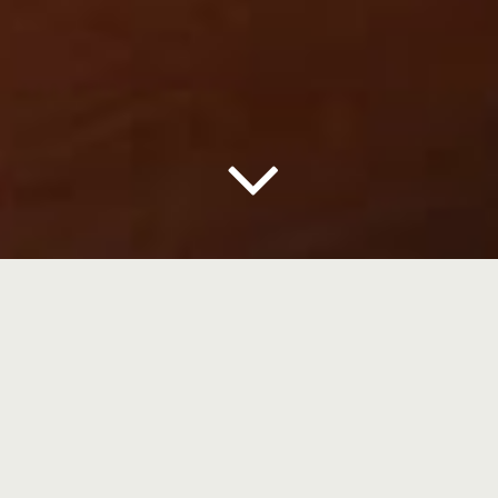
CASE: BOHEMIa
RESERVA
BACKGROUND: